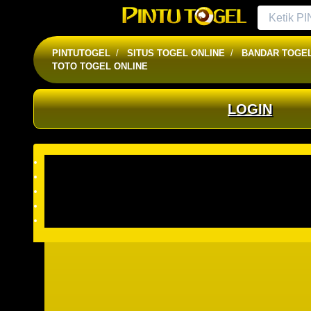
PINTUTOGEL
/
SITUS TOGEL ONLINE
/
BANDAR TOGEL
TOTO TOGEL ONLINE
LOGIN