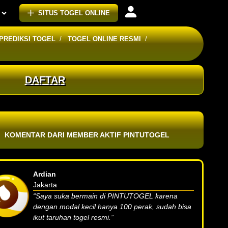
SITUS TOGEL ONLINE
PREDIKSI TOGEL
/
TOGEL ONLINE RESMI
/
DAFTAR
KOMENTAR DARI MEMBER AKTIF PINTUTOGEL
Ardian
Jakarta
“Saya suka bermain di PINTUTOGEL karena
dengan modal kecil hanya 100 perak, sudah bisa
ikut taruhan togel resmi.”